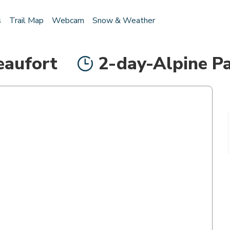
s
Trail Map
Webcam
Snow & Weather
eaufort
2-day-Alpine P